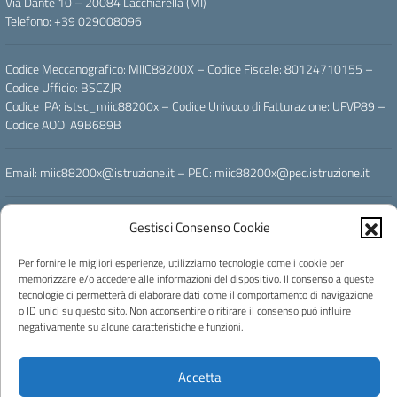
Via Dante 10 – 20084 Lacchiarella (MI)
Telefono: +39 029008096
Codice Meccanografico: MIIC88200X – Codice Fiscale: 80124710155 –
Codice Ufficio: BSCZJR
Codice iPA: istsc_miic88200x – Codice Univoco di Fatturazione: UFVP89 –
Codice AOO: A9B689B
Email: miic88200x@istruzione.it – PEC: miic88200x@pec.istruzione.it
Powered by
Gestisci Consenso Cookie
Per fornire le migliori esperienze, utilizziamo tecnologie come i cookie per
memorizzare e/o accedere alle informazioni del dispositivo. Il consenso a queste
tecnologie ci permetterà di elaborare dati come il comportamento di navigazione
o ID unici su questo sito. Non acconsentire o ritirare il consenso può influire
Licenza e riuso
negativamente su alcune caratteristiche e funzioni.
Concept & Design by Designers Italia
Accetta
Progettato e sviluppato da Easyteam.org SRL