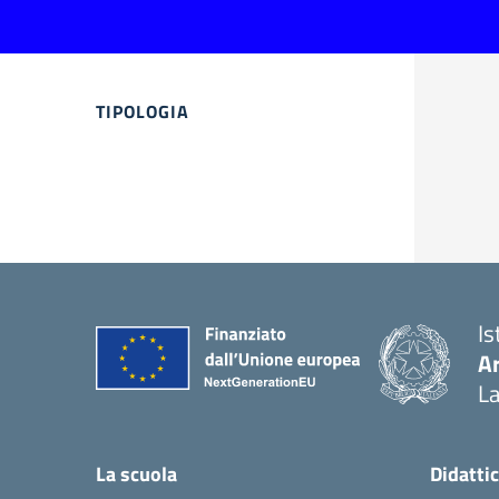
TIPOLOGIA
Is
A
La
La scuola
Didatti