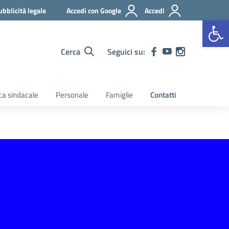
ubblicità legale
Accedi con Google
Accedi
Apr
Cerca
Seguici su:
a sindacale
Personale
Famiglie
Contatti