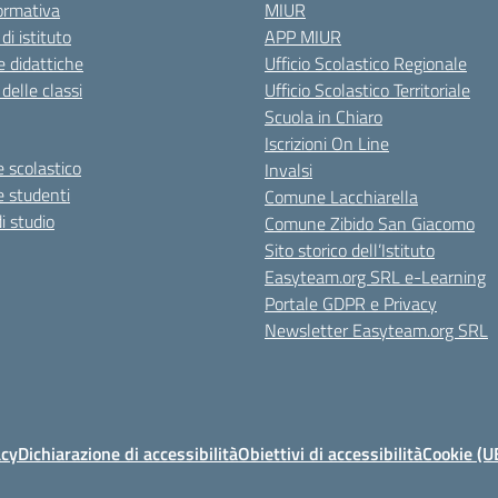
ormativa
MIUR
 di istituto
APP MIUR
 didattiche
Ufficio Scolastico Regionale
 delle classi
Ufficio Scolastico Territoriale
Scuola in Chiaro
Iscrizioni On Line
 scolastico
Invalsi
e studenti
Comune Lacchiarella
i studio
Comune Zibido San Giacomo
Sito storico dell’Istituto
Easyteam.org SRL e-Learning
Portale GDPR e Privacy
Newsletter Easyteam.org SRL
acy
Dichiarazione di accessibilità
Obiettivi di accessibilità
Cookie (U