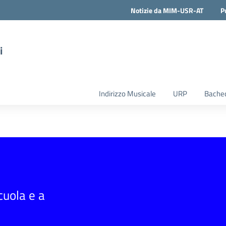
Notizie da MIM-USR-AT
P
i
Indirizzo Musicale
URP
Bachec
scuola e a