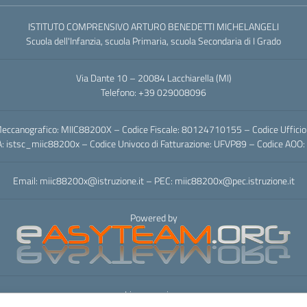
ISTITUTO COMPRENSIVO ARTURO BENEDETTI MICHELANGELI
Scuola dell'Infanzia, scuola Primaria, scuola Secondaria di I Grado
Via Dante 10 – 20084 Lacchiarella (MI)
Telefono: +39 029008096
eccanografico: MIIC88200X – Codice Fiscale: 80124710155 – Codice Uffici
A: istsc_miic88200x – Codice Univoco di Fatturazione: UFVP89 – Codice AO
Email: miic88200x@istruzione.it – PEC: miic88200x@pec.istruzione.it
Powered by
Licenza e riuso