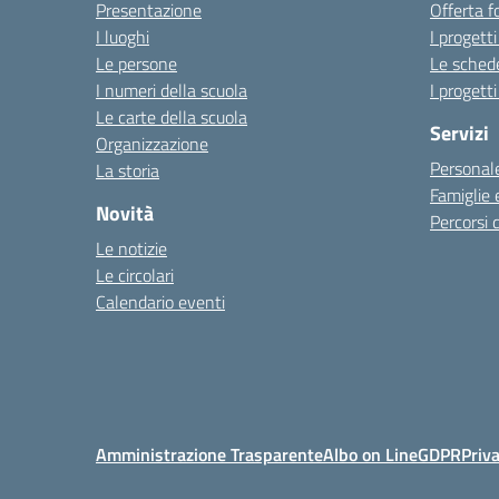
Presentazione
Offerta f
I luoghi
I progetti
Le persone
Le schede
I numeri della scuola
I progetti
Le carte della scuola
Servizi
Organizzazione
Personale
La storia
Famiglie 
Novità
Percorsi d
Le notizie
Le circolari
Calendario eventi
Amministrazione Trasparente
Albo on Line
GDPR
Priv