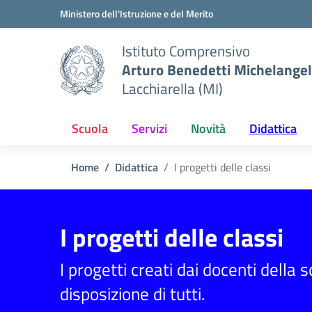
Vai ai contenuti
Vai al menu di navigazione
Vai al footer
Ministero dell'Istruzione e del Merito
Istituto Comprensivo
Arturo Benedetti Michelangel
Lacchiarella (MI)
Scuola
Servizi
Novità
Didattica
Home
Didattica
I progetti delle classi
I progetti delle classi
I progetti creati dai docenti della 
disposizione di tutti.