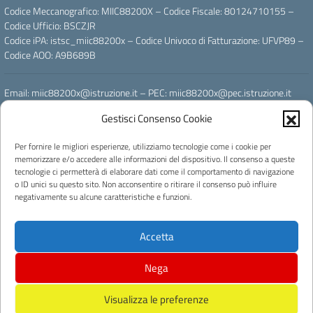
Codice Meccanografico: MIIC88200X – Codice Fiscale: 80124710155 –
Codice Ufficio: BSCZJR
Codice iPA: istsc_miic88200x – Codice Univoco di Fatturazione: UFVP89 –
Codice AOO: A9B689B
Email: miic88200x@istruzione.it – PEC: miic88200x@pec.istruzione.it
Gestisci Consenso Cookie
Powered by
Per fornire le migliori esperienze, utilizziamo tecnologie come i cookie per
memorizzare e/o accedere alle informazioni del dispositivo. Il consenso a queste
tecnologie ci permetterà di elaborare dati come il comportamento di navigazione
o ID unici su questo sito. Non acconsentire o ritirare il consenso può influire
negativamente su alcune caratteristiche e funzioni.
Accetta
Licenza e riuso
Nega
Concept & Design by Designers Italia
Progettato e sviluppato da Easyteam.org SRL
Visualizza le preferenze