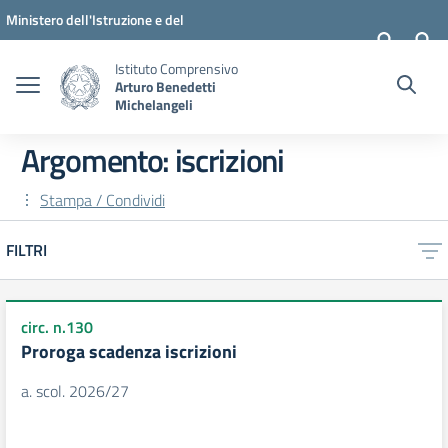
Vai ai contenuti
Vai al menu di navigazione
Vai al footer
Ministero dell'Istruzione e del
Merito
Istituto Comprensivo
Arturo Benedetti
Michelangeli
Argomento: iscrizioni
Stampa / Condividi
FILTRI
circ. n.130
Proroga scadenza iscrizioni
a. scol. 2026/27