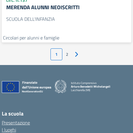
circ. n.137
MERENDA ALUNNI NEOISCRITTI
SCUOLA DELL'INFANZIA
Circolari per alunni e famiglie
1
2
Pagina successiva
Istituto Comprensivo
Arturo Benedetti Michelangeli
Lacchiarella (MI)
La scuola
Presentazione
I luoghi