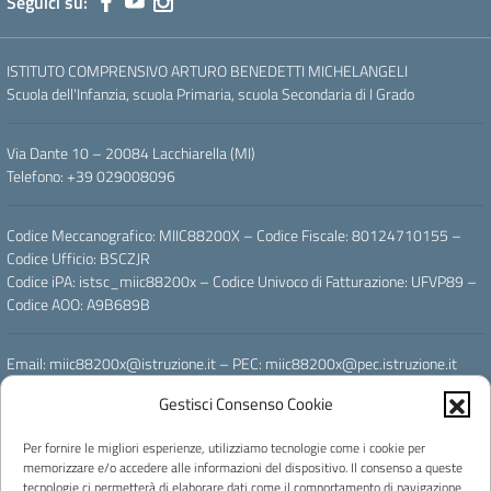
Seguici su:
ISTITUTO COMPRENSIVO ARTURO BENEDETTI MICHELANGELI
Scuola dell'Infanzia, scuola Primaria, scuola Secondaria di I Grado
Via Dante 10 – 20084 Lacchiarella (MI)
Telefono: +39 029008096
Codice Meccanografico: MIIC88200X – Codice Fiscale: 80124710155 –
Codice Ufficio: BSCZJR
Codice iPA: istsc_miic88200x – Codice Univoco di Fatturazione: UFVP89 –
Codice AOO: A9B689B
Email: miic88200x@istruzione.it – PEC: miic88200x@pec.istruzione.it
Gestisci Consenso Cookie
Powered by
Per fornire le migliori esperienze, utilizziamo tecnologie come i cookie per
memorizzare e/o accedere alle informazioni del dispositivo. Il consenso a queste
tecnologie ci permetterà di elaborare dati come il comportamento di navigazione