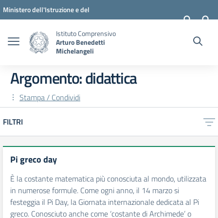
Vai ai contenuti
Vai al menu di navigazione
Vai al footer
Ministero dell'Istruzione e del
Merito
Istituto Comprensivo
Arturo Benedetti
Michelangeli
Argomento: didattica
Stampa / Condividi
FILTRI
Pi greco day
È la costante matematica più conosciuta al mondo, utilizzata
in numerose formule. Come ogni anno, il 14 marzo si
festeggia il Pi Day, la Giornata internazionale dedicata al Pi
greco. Conosciuto anche come ‘costante di Archimede’ o