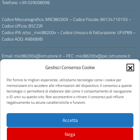
Telefono: +39 029008096
Codice Meccanografico: MIIC88200X – Codice Fiscale: 80124710155 –
Codice Ufficio: BSCZJR
Codice iPA: istsc_miic88200x – Codice Univoco di Fatturazione: UFVP89 –
Codice AOO: A9B689B
Email: miic88200x@istruzione.it – PEC: miic88200x@pec.istruzione.it
Gestisci Consenso Cookie
Powered by
Per fornire le migliori esperienze, utilizziamo tecnologie come i cookie per
memorizzare e/o accedere alle informazioni del dispositivo. Il consenso a queste
tecnologie ci permetterà di elaborare dati come il comportamento di navigazione
o ID unici su questo sito. Non acconsentire o ritirare il consenso può influire
negativamente su alcune caratteristiche e funzioni.
Licenza e riuso
Accetta
Concept & Design by Designers Italia
Progettato e sviluppato da Easyteam.org SRL
Nega