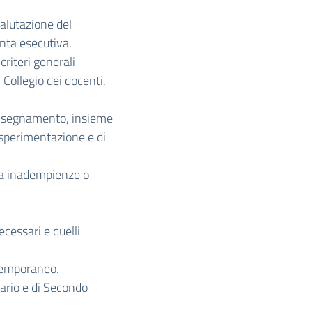
valutazione del
iunta esecutiva.
criteri generali
l Collegio dei docenti.
’insegnamento, insieme
di sperimentazione e di
da inadempienze o
cessari e quelli
 temporaneo.
cario e di Secondo