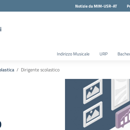
Notizie da MIM-USR-AT
P
i
Indirizzo Musicale
URP
Bachec
olastica
Dirigente scolastico
o