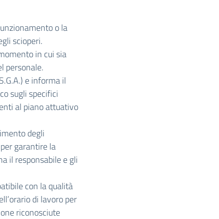
 funzionamento o la
gli scioperi.
 momento in cui sia
el personale.
S.G.A.) e informa il
co sugli specifici
enti al piano attuativo
pimento degli
per garantire la
na il responsabile e gli
tibile con la qualità
ell’orario di lavoro per
ione riconosciute