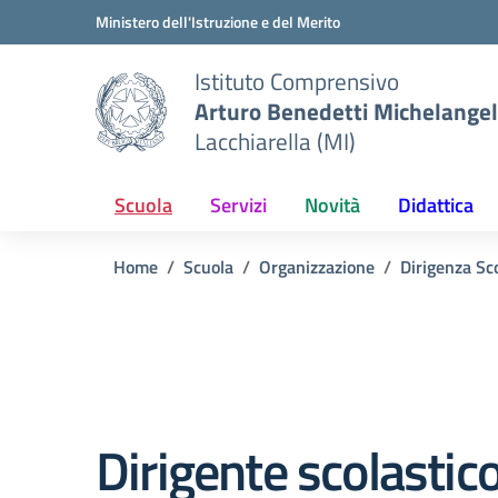
Vai ai contenuti
Vai al menu di navigazione
Vai al footer
Ministero dell'Istruzione e del Merito
Istituto Comprensivo
Arturo Benedetti Michelangel
Lacchiarella (MI)
Scuola
Servizi
Novità
Didattica
Home
Scuola
Organizzazione
Dirigenza Sc
Dirigente scolastic