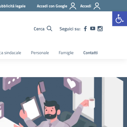
ubblicità legale
Accedi con Google
Accedi
Apr
Cerca
Seguici su:
a sindacale
Personale
Famiglie
Contatti