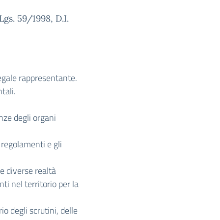
gs. 59/1998, D.I.
 legale rappresentante.
tali.
nze degli organi
i regolamenti e gli
le diverse realtà
ti nel territorio per la
io degli scrutini, delle