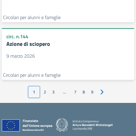
Circolari per alunni e famiglie
circ. n.144
Azione di sciopero
9 marzo 2026
Circolari per alunni e famiglie
1
2
3
…
7
8
9
Pagina successiva
Istituto Comprensivo
Arturo Benedetti Michelangeli
Lacchiarella (MI)