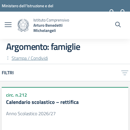
Vai ai contenuti
Vai al menu di navigazione
Vai al footer
Ministero dell'Istruzione e del
Merito
Istituto Comprensivo
Arturo Benedetti
Michelangeli
Argomento: famiglie
Stampa / Condividi
FILTRI
circ. n.212
Calendario scolastico – rettifica
Anno Scolastico 2026/27