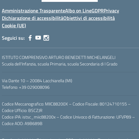
Amministrazione Trasparente
Albo on Line
GDPR
Privacy
Dichiarazione di accessibilità
Obiettivi di accessibilità
Cookie (UE)
Seguici su:
ISTITUTO COMPRENSIVO ARTURO BENEDETTI MICHELANGELI
Scuola dell'Infanzia, scuola Primaria, scuola Secondaria di I Grado
Via Dante 10 – 20084 Lacchiarella (MI)
Telefono: +39 029008096
Codice Meccanografico: MIIC88200X – Codice Fiscale: 80124710155 –
Codice Ufficio: BSCZJR
Codice iPA: istsc_miic88200x – Codice Univoco di Fatturazione: UFVP89 –
Codice AOO: A9B689B