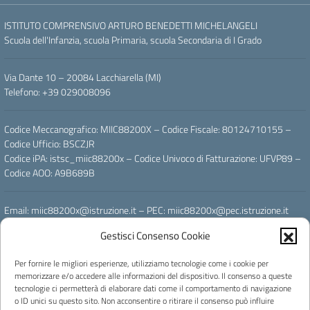
ISTITUTO COMPRENSIVO ARTURO BENEDETTI MICHELANGELI
Scuola dell'Infanzia, scuola Primaria, scuola Secondaria di I Grado
Via Dante 10 – 20084 Lacchiarella (MI)
Telefono: +39 029008096
Codice Meccanografico: MIIC88200X – Codice Fiscale: 80124710155 –
Codice Ufficio: BSCZJR
Codice iPA: istsc_miic88200x – Codice Univoco di Fatturazione: UFVP89 –
Codice AOO: A9B689B
Email: miic88200x@istruzione.it – PEC: miic88200x@pec.istruzione.it
Gestisci Consenso Cookie
Powered by
Per fornire le migliori esperienze, utilizziamo tecnologie come i cookie per
memorizzare e/o accedere alle informazioni del dispositivo. Il consenso a queste
tecnologie ci permetterà di elaborare dati come il comportamento di navigazione
o ID unici su questo sito. Non acconsentire o ritirare il consenso può influire