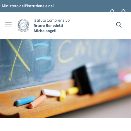
Vai ai contenuti
Vai al menu di navigazione
Vai al footer
Ministero dell'Istruzione e del
Merito
Istituto Comprensivo
Arturo Benedetti
Michelangeli