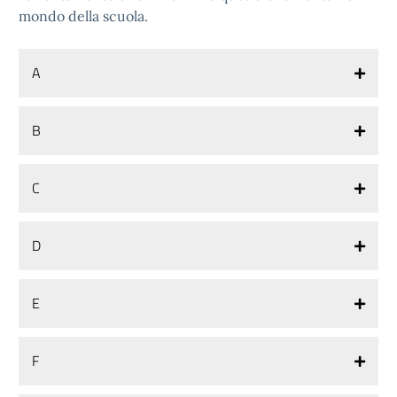
mondo della scuola.
A
B
C
D
E
F