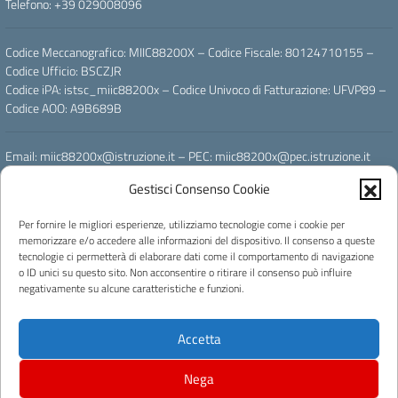
Telefono: +39 029008096
Codice Meccanografico: MIIC88200X – Codice Fiscale: 80124710155 –
Codice Ufficio: BSCZJR
Codice iPA: istsc_miic88200x – Codice Univoco di Fatturazione: UFVP89 –
Codice AOO: A9B689B
Email: miic88200x@istruzione.it – PEC: miic88200x@pec.istruzione.it
Gestisci Consenso Cookie
Powered by
Per fornire le migliori esperienze, utilizziamo tecnologie come i cookie per
memorizzare e/o accedere alle informazioni del dispositivo. Il consenso a queste
tecnologie ci permetterà di elaborare dati come il comportamento di navigazione
o ID unici su questo sito. Non acconsentire o ritirare il consenso può influire
negativamente su alcune caratteristiche e funzioni.
Licenza e riuso
Accetta
Concept & Design by Designers Italia
Progettato e sviluppato da Easyteam.org SRL
Nega