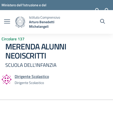
Vai ai contenuti
Vai al menu di navigazione
Vai al footer
Ministero dell'Istruzione e del
Merito
Istituto Comprensivo
Arturo Benedetti
Michelangeli
Circolare 137
MERENDA ALUNNI
NEOISCRITTI
SCUOLA DELL'INFANZIA
Dirigente Scolastico
Dirigente Scolastico