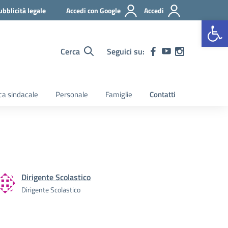
ubblicità legale
Accedi con Google
Accedi
Apr
Cerca
Seguici su:
a sindacale
Personale
Famiglie
Contatti
Dirigente Scolastico
Dirigente Scolastico