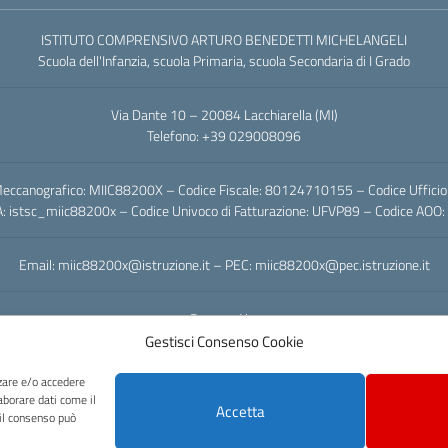
ISTITUTO COMPRENSIVO ARTURO BENEDETTI MICHELANGELI
Scuola dell'Infanzia, scuola Primaria, scuola Secondaria di I Grado
Via Dante 10 – 20084 Lacchiarella (MI)
Telefono: +39 029008096
eccanografico: MIIC88200X – Codice Fiscale: 80124710155 – Codice Uffici
A: istsc_miic88200x – Codice Univoco di Fatturazione: UFVP89 – Codice AO
Email: miic88200x@istruzione.it – PEC: miic88200x@pec.istruzione.it
Powered by
Gestisci Consenso Cookie
zzare e/o accedere
aborare dati come il
Accetta
 il consenso può
Licenza e riuso