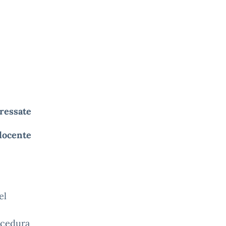
30
eressate
docente
el
rocedura