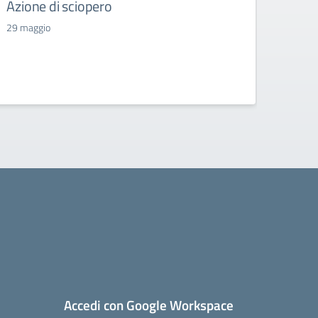
Azione di sciopero
Azio
29 maggio
18 ma
Accedi con Google Workspace