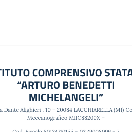
TITUTO COMPRENSIVO STAT
“ARTURO BENEDETTI
MICHELANGELI”
ia Dante Alighieri , 10 – 20084 LACCHIARELLA (MI) Co
Meccanografico MIIC88200X –
Cod. Fiscale 80124710155 – 02/9008096 – 7