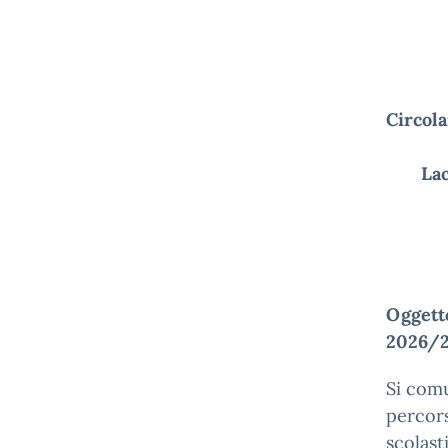
C
La
Oggett
2026/2
Si comu
percors
scolast