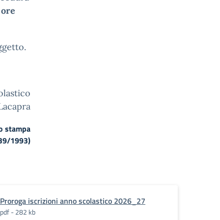
 ore
ggetto.
olastico
 Lacapra
zo stampa
.39/1993)
Proroga iscrizioni anno scolastico 2026_27
pdf - 282 kb