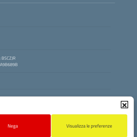
o: BSCZJR
O: A9B689B
Nega
Visualizza le preferenze