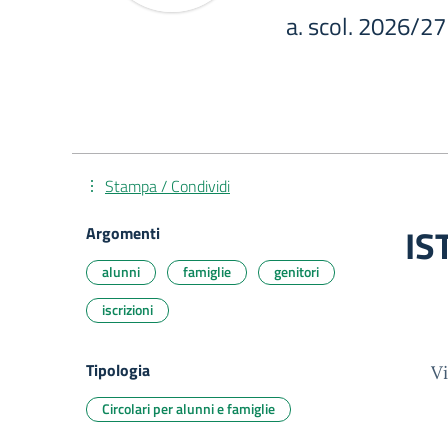
a. scol. 2026/27
Stampa / Condividi
IS
Argomenti
alunni
famiglie
genitori
iscrizioni
Tipologia
V
Circolari per alunni e famiglie