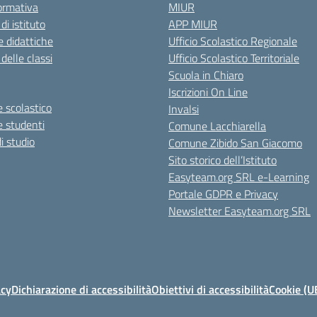
ormativa
MIUR
 di istituto
APP MIUR
 didattiche
Ufficio Scolastico Regionale
 delle classi
Ufficio Scolastico Territoriale
Scuola in Chiaro
Iscrizioni On Line
 scolastico
Invalsi
e studenti
Comune Lacchiarella
i studio
Comune Zibido San Giacomo
Sito storico dell’Istituto
Easyteam.org SRL e-Learning
Portale GDPR e Privacy
Newsletter Easyteam.org SRL
acy
Dichiarazione di accessibilità
Obiettivi di accessibilità
Cookie (U