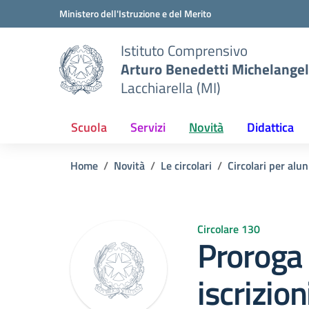
Vai ai contenuti
Vai al menu di navigazione
Vai al footer
Ministero dell'Istruzione e del Merito
Istituto Comprensivo
Arturo Benedetti Michelangel
Lacchiarella (MI)
Scuola
Servizi
Novità
Didattica
Home
Novità
Le circolari
Circolari per alun
Circolare 130
Proroga
iscrizion