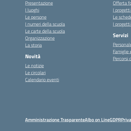
Presentazione
Offerta f
I luoghi
I progetti
Le persone
Le schede
I numeri della scuola
I progetti
Le carte della scuola
Servizi
Organizzazione
Personale
La storia
Famiglie 
Novità
Percorsi d
Le notizie
Le circolari
Calendario eventi
Amministrazione Trasparente
Albo on Line
GDPR
Priv