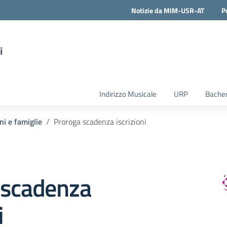
Notizie da MIM-USR-AT
P
i
Indirizzo Musicale
URP
Bachec
ni e famiglie
Proroga scadenza iscrizioni
 scadenza
i