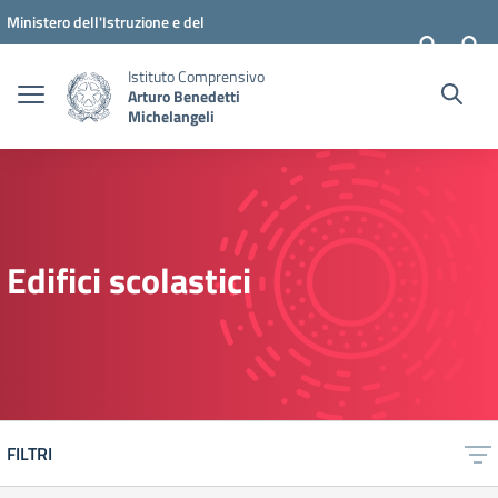
Vai ai contenuti
Vai al menu di navigazione
Vai al footer
Ministero dell'Istruzione e del
Merito
Istituto Comprensivo
Arturo Benedetti
Michelangeli
Edifici scolastici
FILTRI