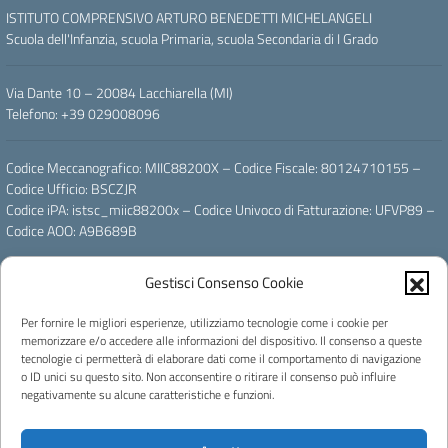
ISTITUTO COMPRENSIVO ARTURO BENEDETTI MICHELANGELI
Scuola dell'Infanzia, scuola Primaria, scuola Secondaria di I Grado
Via Dante 10 – 20084 Lacchiarella (MI)
Telefono: +39 029008096
Codice Meccanografico: MIIC88200X – Codice Fiscale: 80124710155 –
Codice Ufficio: BSCZJR
Codice iPA: istsc_miic88200x – Codice Univoco di Fatturazione: UFVP89 –
Codice AOO: A9B689B
Gestisci Consenso Cookie
Email: miic88200x@istruzione.it – PEC: miic88200x@pec.istruzione.it
Per fornire le migliori esperienze, utilizziamo tecnologie come i cookie per
Powered by
memorizzare e/o accedere alle informazioni del dispositivo. Il consenso a queste
tecnologie ci permetterà di elaborare dati come il comportamento di navigazione
o ID unici su questo sito. Non acconsentire o ritirare il consenso può influire
negativamente su alcune caratteristiche e funzioni.