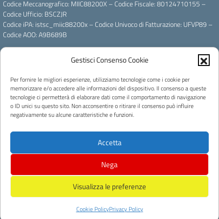
Codice Meccanografico: MIIC88200X – Codice Fiscale: 80124710155 –
Codice Ufficio: BSCZJR
Codice iPA: istsc_miic88200x – Codice Univoco di Fatturazione: UFVP89 –
Codice AOO: A9B689B
Gestisci Consenso Cookie
Email: miic88200x@istruzione.it – PEC: miic88200x@pec.istruzione.it
Per fornire le migliori esperienze, utilizziamo tecnologie come i cookie per
Powered by
memorizzare e/o accedere alle informazioni del dispositivo. Il consenso a queste
tecnologie ci permetterà di elaborare dati come il comportamento di navigazione
o ID unici su questo sito. Non acconsentire o ritirare il consenso può influire
negativamente su alcune caratteristiche e funzioni.
Accetta
Licenza e riuso
Nega
Concept & Design by Designers Italia
Progettato e sviluppato da Easyteam.org SRL
Visualizza le preferenze
Cookie Policy
Privacy Policy