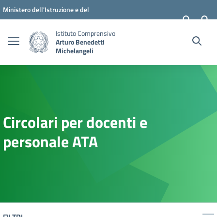
Vai ai contenuti
Vai al menu di navigazione
Vai al footer
Ministero dell'Istruzione e del
Merito
Istituto Comprensivo
Arturo Benedetti
Michelangeli
Circolari per docenti e
personale ATA