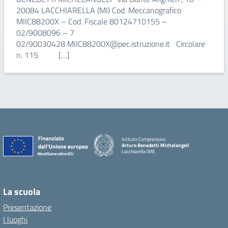
20084 LACCHIARELLA (MI) Cod. Meccanografico
MIIC88200X – Cod. Fiscale 80124710155 –
02/9008096 – 7
02/90030428 MIIC88200X@pec.istruzione.it Circolare
n. 115 […]
Istituto Comprensivo
Arturo Benedetti Michelangeli
Lacchiarella (MI)
La scuola
Presentazione
I luoghi