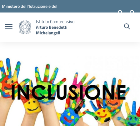
Vai ai contenuti
Vai al menu di navigazione
Vai al footer
Ministero dell'Istruzione e del
Merito
Istituto Comprensivo
Arturo Benedetti
Michelangeli