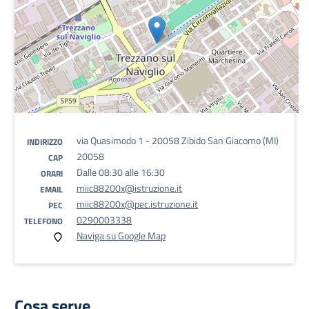
via Quasimodo 1 - 20058 Zibido San Giacomo (MI)
INDIRIZZO
20058
CAP
Dalle 08:30 alle 16:30
ORARI
miic88200x@istruzione.it
EMAIL
miic88200x@pec.istruzione.it
PEC
0290003338
TELEFONO
Naviga su Google Map
Cosa serve