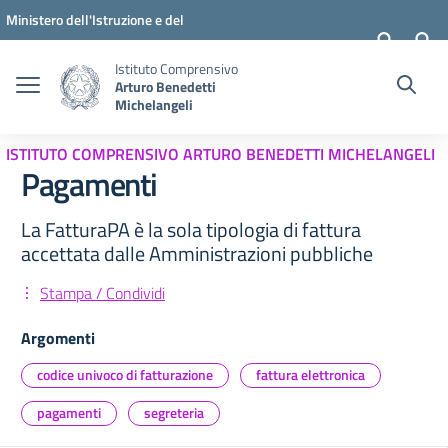
Vai ai contenuti
Vai al menu di navigazione
Vai al footer
Ministero dell'Istruzione e del
Merito
Istituto Comprensivo
Arturo Benedetti
Michelangeli
ISTITUTO COMPRENSIVO ARTURO BENEDETTI MICHELANGELI
Pagamenti
La FatturaPA è la sola tipologia di fattura
accettata dalle Amministrazioni pubbliche
Stampa / Condividi
Argomenti
codice univoco di fatturazione
fattura elettronica
pagamenti
segreteria