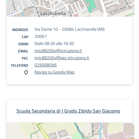
Via Dante 10 - 20084 Lacchiarella (MI)
INDIRIZZO
20067
CAP
Dalle 08:30 alle 16:30
ORARI
miic88200x@istruzione.it
EMAIL
miic88200x@pec.istruzione.it
PEC
029008096
TELEFONO
Naviga su Google Map
Scuola Secondaria di I Grado Zibido San Giacomo