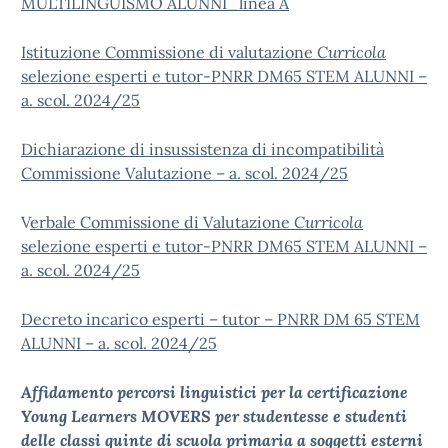
MULTILINGUISMO ALUNNI_linea A
Istituzione Commissione di valutazione
Curricola
selezione esperti e tutor-PNRR DM65 STEM ALUNNI –
a. scol. 2024/25
Dichiarazione di insussistenza di incompatibilità
Commissione Valutazione – a. scol. 2024/25
V
erbale Commissione di Valutazione
Curricola
selezione esperti e tutor-PNRR DM65 STEM ALUNNI –
a. scol. 2024/25
Decreto incarico esperti – tutor – PNRR DM 65 STEM
ALUNNI – a. scol. 2024/25
Affidamento percorsi linguistici per la certificazione
Young Learners MOVERS per studentesse e studenti
delle classi quinte di scuola primaria a soggetti esterni