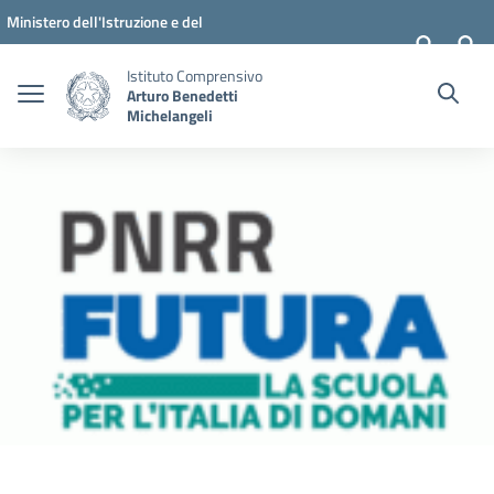
Vai ai contenuti
Vai al menu di navigazione
Vai al footer
Ministero dell'Istruzione e del
Merito
Istituto Comprensivo
Arturo Benedetti
Michelangeli