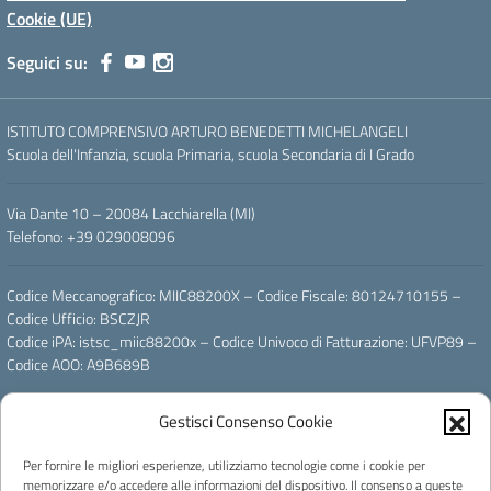
Cookie (UE)
Seguici su:
ISTITUTO COMPRENSIVO ARTURO BENEDETTI MICHELANGELI
Scuola dell'Infanzia, scuola Primaria, scuola Secondaria di I Grado
Via Dante 10 – 20084 Lacchiarella (MI)
Telefono: +39 029008096
Codice Meccanografico: MIIC88200X – Codice Fiscale: 80124710155 –
Codice Ufficio: BSCZJR
Codice iPA: istsc_miic88200x – Codice Univoco di Fatturazione: UFVP89 –
Codice AOO: A9B689B
Gestisci Consenso Cookie
Email: miic88200x@istruzione.it – PEC: miic88200x@pec.istruzione.it
Per fornire le migliori esperienze, utilizziamo tecnologie come i cookie per
Powered by
memorizzare e/o accedere alle informazioni del dispositivo. Il consenso a queste