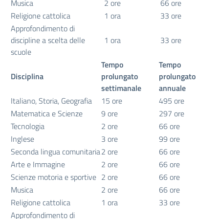
Musica
2 ore
66 ore
Religione cattolica
1 ora
33 ore
Approfondimento di
discipline a scelta delle
1 ora
33 ore
scuole
Tempo
Tempo
Disciplina
prolungato
prolungato
settimanale
annuale
Italiano, Storia, Geografia
15 ore
495 ore
Matematica e Scienze
9 ore
297 ore
Tecnologia
2 ore
66 ore
Inglese
3 ore
99 ore
Seconda lingua comunitaria
2 ore
66 ore
Arte e Immagine
2 ore
66 ore
Scienze motoria e sportive
2 ore
66 ore
Musica
2 ore
66 ore
Religione cattolica
1 ora
33 ore
Approfondimento di