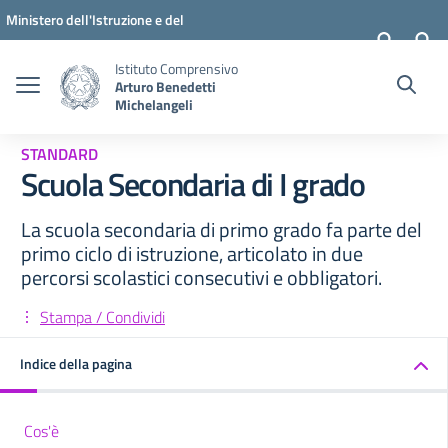
Vai ai contenuti
Vai al menu di navigazione
Vai al footer
Ministero dell'Istruzione e del
Merito
Istituto Comprensivo
Arturo Benedetti
Michelangeli
STANDARD
Scuola Secondaria di I grado
La scuola secondaria di primo grado fa parte del
primo ciclo di istruzione, articolato in due
percorsi scolastici consecutivi e obbligatori.
Stampa / Condividi
Indice della pagina
Cos'è