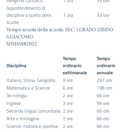
Religione cattolica
1 ora
33 ore
Approfondimento di
discipline a scelta delle
1 ora
33 ore
scuole
Tempo scuola della scuola: SEC. I GRADO ZIBIDO
S.GIACOMO
MIMM882022
Tempo
Tempo
Disciplina
ordinario
ordinario
settimanale
annuale
Italiano, Storia, Geografia
9 ore
297 ore
Matematica e Scienze
6 ore
198 ore
Tecnologia
2 ore
66 ore
Inglese
3 ore
99 ore
Seconda lingua comunitaria
2 ore
66 ore
Arte e Immagine
2 ore
66 ore
Scienze motoria e sportive
2 ore
66 ore