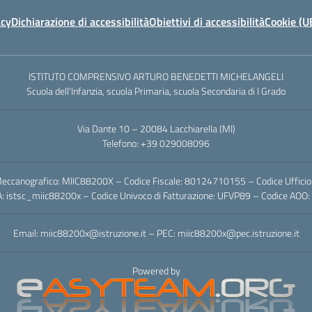
acy
Dichiarazione di accessibilità
Obiettivi di accessibilità
Cookie (U
ISTITUTO COMPRENSIVO ARTURO BENEDETTI MICHELANGELI
Scuola dell'Infanzia, scuola Primaria, scuola Secondaria di I Grado
Via Dante 10 – 20084 Lacchiarella (MI)
Telefono: +39 029008096
eccanografico: MIIC88200X – Codice Fiscale: 80124710155 – Codice Uffici
A: istsc_miic88200x – Codice Univoco di Fatturazione: UFVP89 – Codice AO
Email: miic88200x@istruzione.it – PEC: miic88200x@pec.istruzione.it
Powered by