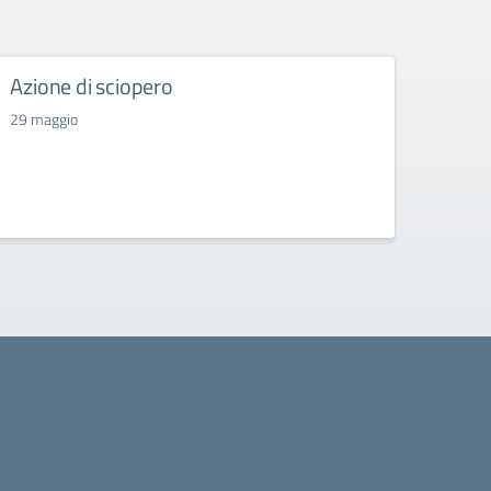
Azione di sciopero
Azio
29 maggio
18 ma