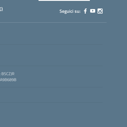
E)
Seguici su:
o: BSCZJR
O: A9B689B