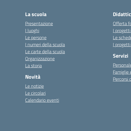
La scuola
Didatti
Presentazione
Offerta f
I luoghi
I progetti
Le persone
Le schede
I numeri della scuola
I progetti
Le carte della scuola
Servizi
Organizzazione
Personale
La storia
Famiglie 
Novità
Percorsi d
Le notizie
Le circolari
Calendario eventi