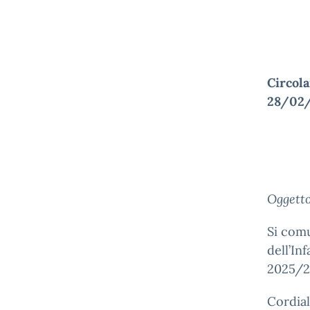
Ci
28/02
Oggett
Si comu
dell’In
2025/26
Cordiali