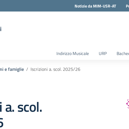
Notizie da MIM-USR-AT
P
i
Indirizzo Musicale
URP
Bachec
ni e famiglie
Iscrizioni a. scol. 2025/26
 a. scol.
6