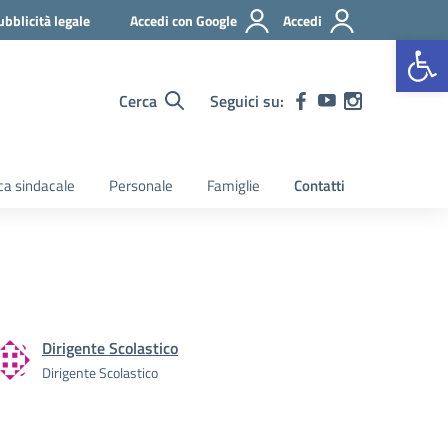
ubblicità legale
Accedi con Google
Accedi
Apr
Cerca
Seguici su:
a sindacale
Personale
Famiglie
Contatti
Dirigente Scolastico
Dirigente Scolastico