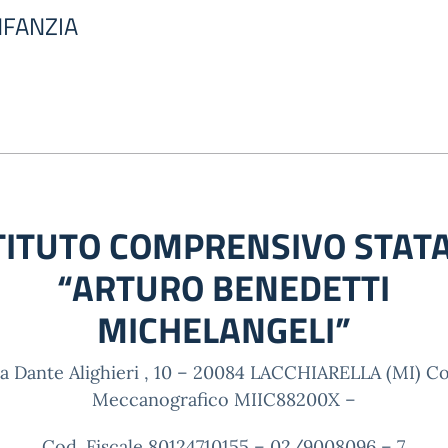
NFANZIA
TITUTO COMPRENSIVO STAT
“ARTURO BENEDETTI
MICHELANGELI”
ia Dante Alighieri , 10 – 20084 LACCHIARELLA (MI) Co
Meccanografico MIIC88200X –
Cod. Fiscale 80124710155 – 02/9008096 – 7