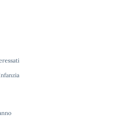
eressati
Infanzia
’anno