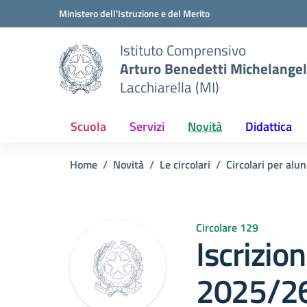
Vai ai contenuti
Vai al menu di navigazione
Vai al footer
Ministero dell'Istruzione e del Merito
Istituto Comprensivo
Arturo Benedetti Michelangel
Lacchiarella (MI)
Scuola
Servizi
Novità
Didattica
Home
Novità
Le circolari
Circolari per alun
Circolare 129
Iscrizioni
2025/2