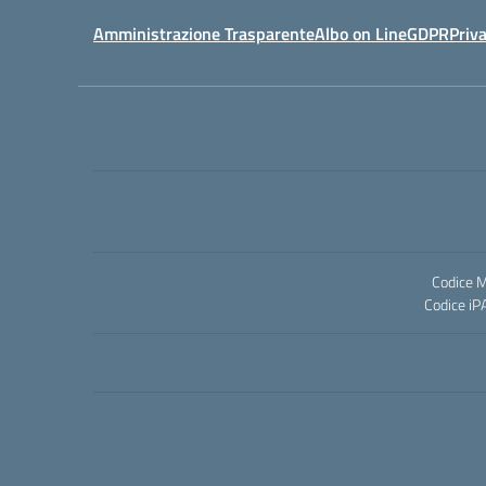
Amministrazione Trasparente
Albo on Line
GDPR
Priv
Codice M
Codice iP