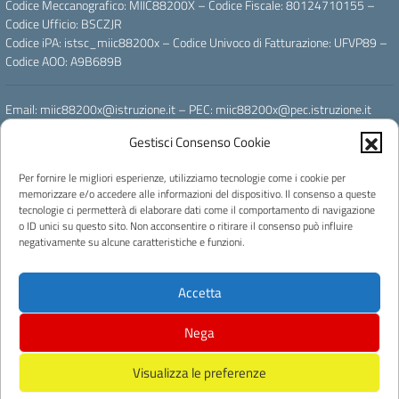
Codice Meccanografico: MIIC88200X – Codice Fiscale: 80124710155 –
Codice Ufficio: BSCZJR
Codice iPA: istsc_miic88200x – Codice Univoco di Fatturazione: UFVP89 –
Codice AOO: A9B689B
Email: miic88200x@istruzione.it – PEC: miic88200x@pec.istruzione.it
Gestisci Consenso Cookie
Powered by
Per fornire le migliori esperienze, utilizziamo tecnologie come i cookie per
memorizzare e/o accedere alle informazioni del dispositivo. Il consenso a queste
tecnologie ci permetterà di elaborare dati come il comportamento di navigazione
o ID unici su questo sito. Non acconsentire o ritirare il consenso può influire
negativamente su alcune caratteristiche e funzioni.
Licenza e riuso
Accetta
Concept & Design by Designers Italia
Progettato e sviluppato da Easyteam.org SRL
Nega
Visualizza le preferenze