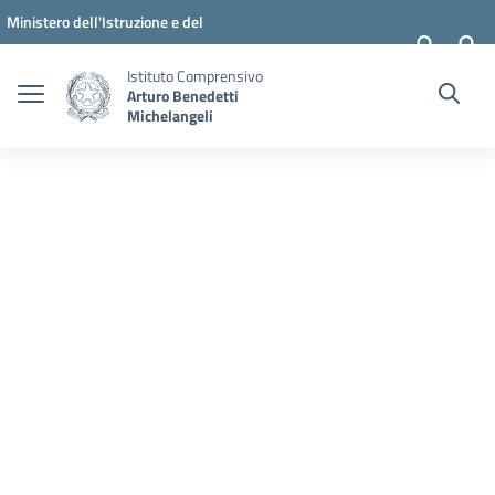
Vai ai contenuti
Vai al menu di navigazione
Vai al footer
Ministero dell'Istruzione e del
Merito
Istituto Comprensivo
Arturo Benedetti
Michelangeli