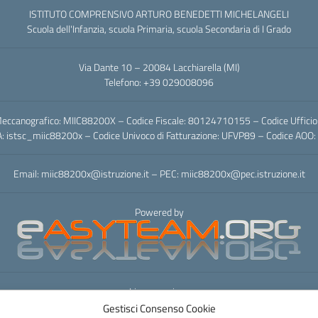
ISTITUTO COMPRENSIVO ARTURO BENEDETTI MICHELANGELI
Scuola dell'Infanzia, scuola Primaria, scuola Secondaria di I Grado
Via Dante 10 – 20084 Lacchiarella (MI)
Telefono: +39 029008096
eccanografico: MIIC88200X – Codice Fiscale: 80124710155 – Codice Uffici
A: istsc_miic88200x – Codice Univoco di Fatturazione: UFVP89 – Codice AO
Email: miic88200x@istruzione.it – PEC: miic88200x@pec.istruzione.it
Powered by
Licenza e riuso
Gestisci Consenso Cookie