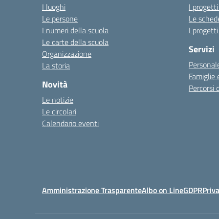
I luoghi
I progetti
Le persone
Le schede
I numeri della scuola
I progetti
Le carte della scuola
Servizi
Organizzazione
Personale
La storia
Famiglie 
Novità
Percorsi d
Le notizie
Le circolari
Calendario eventi
Amministrazione Trasparente
Albo on Line
GDPR
Priv