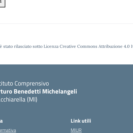
a
è stato rilasciato sotto Licenza Creative Commons Attribuzione 4.0 It
tituto Comprensivo
rturo Benedetti Michelangeli
cchiarella (MI)
ca
Link utili
ormativa
MIUR