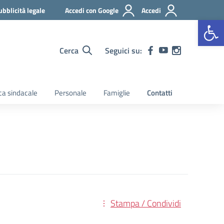
ubblicità legale
Accedi con Google
Accedi
Apr
Cerca
Seguici su:
a sindacale
Personale
Famiglie
Contatti
Stampa / Condividi