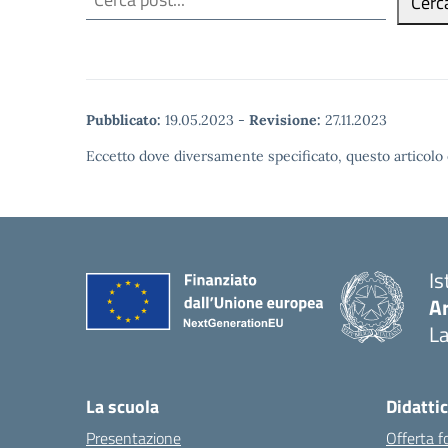
Cerc
Pubblicato:
19.05.2023
-
Revisione:
27.11.2023
Eccetto dove diversamente specificato, questo articolo 
Is
A
La
La scuola
Didatti
Presentazione
Offerta f