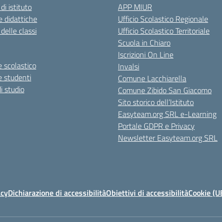
 di istituto
APP MIUR
 didattiche
Ufficio Scolastico Regionale
 delle classi
Ufficio Scolastico Territoriale
Scuola in Chiaro
Iscrizioni On Line
 scolastico
Invalsi
e studenti
Comune Lacchiarella
i studio
Comune Zibido San Giacomo
Sito storico dell’Istituto
Easyteam.org SRL e-Learning
Portale GDPR e Privacy
Newsletter Easyteam.org SRL
acy
Dichiarazione di accessibilità
Obiettivi di accessibilità
Cookie (U