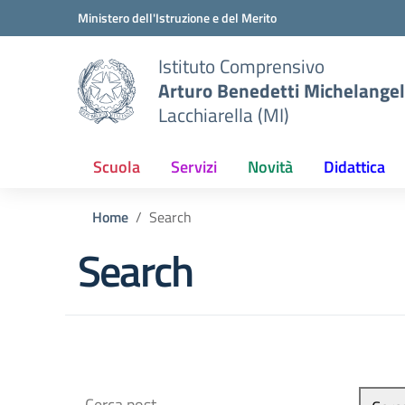
Vai ai contenuti
Vai al menu di navigazione
Vai al footer
Ministero dell'Istruzione e del Merito
Istituto Comprensivo
Arturo Benedetti Michelangel
Lacchiarella (MI)
Scuola
Servizi
Novità
Didattica
Home
Search
Search
Cerca