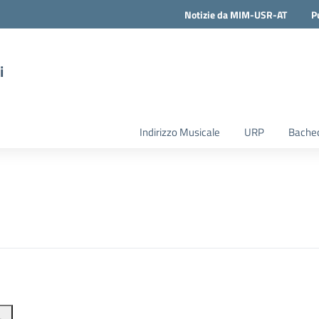
Notizie da MIM-USR-AT
P
i
Indirizzo Musicale
URP
Bachec